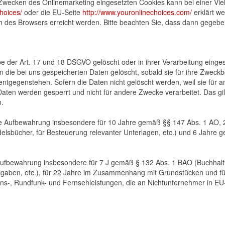
wecken des Onlinemarketing eingesetzten Cookies kann bei einer Vielz
hoices/
oder die EU-Seite
http://www.youronlinechoices.com/
erklärt w
n des Browsers erreicht werden. Bitte beachten Sie, dass dann gegebe
 der Art. 17 und 18 DSGVO gelöscht oder in ihrer Verarbeitung einges
die bei uns gespeicherten Daten gelöscht, sobald sie für ihre Zweckb
tgegenstehen. Sofern die Daten nicht gelöscht werden, weil sie für a
Daten werden gesperrt und nicht für andere Zwecke verarbeitet. Das gilt
n.
ie Aufbewahrung insbesondere für 10 Jahre gemäß §§ 147 Abs. 1 AO, 2
lsbücher, für Besteuerung relevanter Unterlagen, etc.) und 6 Jahre g
e Aufbewahrung insbesondere für 7 J gemäß § 132 Abs. 1 BAO (Buchha
sgaben, etc.), für 22 Jahre im Zusammenhang mit Grundstücken und f
ns-, Rundfunk- und Fernsehleistungen, die an Nichtunternehmer in EU-M