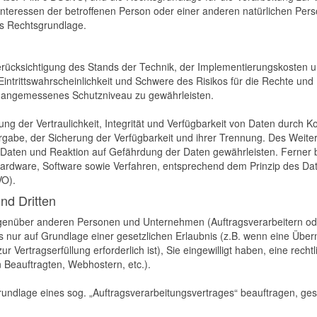
ge Interessen der betroffenen Person oder einer anderen natürlichen P
als Rechtsgrundlage.
rücksichtigung des Stands der Technik, der Implementierungskosten 
intrittswahrscheinlichkeit und Schwere des Risikos für die Rechte und 
 angemessenes Schutzniveau zu gewährleisten.
der Vertraulichkeit, Integrität und Verfügbarkeit von Daten durch K
ergabe, der Sicherung der Verfügbarkeit und ihrer Trennung. Des Weiter
aten und Reaktion auf Gefährdung der Daten gewährleisten. Ferner 
 Hardware, Software sowie Verfahren, entsprechend dem Prinzip des Da
VO).
nd Dritten
enüber anderen Personen und Unternehmen (Auftragsverarbeitern oder 
es nur auf Grundlage einer gesetzlichen Erlaubnis (z.B. wenn eine Überm
ur Vertragserfüllung erforderlich ist), Sie eingewilligt haben, eine rech
n Beauftragten, Webhostern, etc.).
Grundlage eines sog. „Auftragsverarbeitungsvertrages“ beauftragen, ge