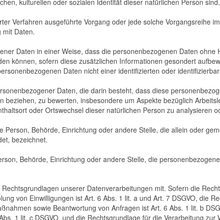
chen, kulturellen oder sozialen Identität dieser natürlichen Person sind.
tisierter Verfahren ausgeführte Vorgang oder jede solche Vorgangsrei
g mit Daten.
ner Daten in einer Weise, dass die personenbezogenen Daten ohne Hi
den können, sofern diese zusätzlichen Informationen gesondert aufbe
ersonenbezogenen Daten nicht einer identifizierten oder identifizierb
ng personenbezogener Daten, die darin besteht, dass diese personenbe
son beziehen, zu bewerten, insbesondere um Aspekte bezüglich Arbeitsle
enthaltsort oder Ortswechsel dieser natürlichen Person zu analysieren 
ische Person, Behörde, Einrichtung oder andere Stelle, die allein oder 
et, bezeichnet.
 Person, Behörde, Einrichtung oder andere Stelle, die personenbezogene
 Rechtsgrundlagen unserer Datenverarbeitungen mit. Sofern die Recht
lung von Einwilligungen ist Art. 6 Abs. 1 lit. a und Art. 7 DSGVO, die R
ßnahmen sowie Beantwortung von Anfragen ist Art. 6 Abs. 1 lit. b DSG
6 Abs. 1 lit. c DSGVO, und die Rechtsgrundlage für die Verarbeitung zur