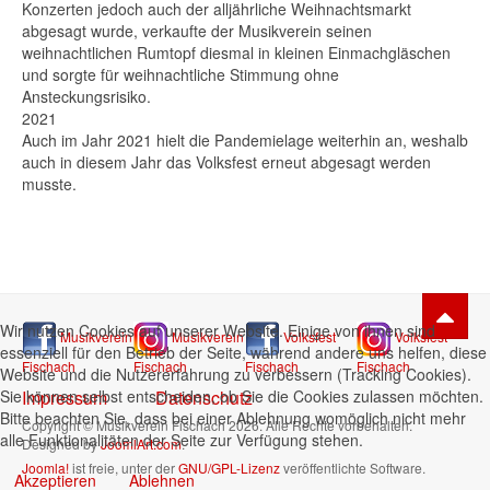
Konzerten jedoch auch der alljährliche Weihnachtsmarkt
abgesagt wurde, verkaufte der Musikverein seinen
weihnachtlichen Rumtopf diesmal in kleinen Einmachgläschen
und sorgte für weihnachtliche Stimmung ohne
Ansteckungsrisiko.
2021
Auch im Jahr 2021 hielt die Pandemielage weiterhin an, weshalb
auch in diesem Jahr das Volksfest erneut abgesagt werden
musste.
Wir nutzen Cookies auf unserer Website. Einige von ihnen sind
Musikverein
Musikverein
Volksfest
Volksfest
essenziell für den Betrieb der Seite, während andere uns helfen, diese
Fischach
Fischach
Fischach
Fischach
Website und die Nutzererfahrung zu verbessern (Tracking Cookies).
Sie können selbst entscheiden, ob Sie die Cookies zulassen möchten.
Impressum
Datenschutz
Bitte beachten Sie, dass bei einer Ablehnung womöglich nicht mehr
Copyright © Musikverein Fischach 2026. Alle Rechte vorbehalten.
alle Funktionalitäten der Seite zur Verfügung stehen.
Designed by
JoomlArt.com
.
Joomla!
ist freie, unter der
GNU/GPL-Lizenz
veröffentlichte Software.
Akzeptieren
Ablehnen