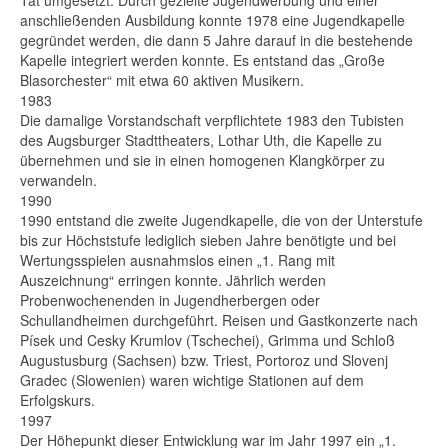
Tat umgesetzt. Durch gezielte Jugendwerbung und einer
anschließenden Ausbildung konnte 1978 eine Jugendkapelle
gegründet werden, die dann 5 Jahre darauf in die bestehende
Kapelle integriert werden konnte. Es entstand das „Große
Blasorchester“ mit etwa 60 aktiven Musikern.
1983
Die damalige Vorstandschaft verpflichtete 1983 den Tubisten
des Augsburger Stadttheaters, Lothar Uth, die Kapelle zu
übernehmen und sie in einen homogenen Klangkörper zu
verwandeln.
1990
1990 entstand die zweite Jugendkapelle, die von der Unterstufe
bis zur Höchststufe lediglich sieben Jahre benötigte und bei
Wertungsspielen ausnahmslos einen „1. Rang mit
Auszeichnung“ erringen konnte. Jährlich werden
Probenwochenenden in Jugendherbergen oder
Schullandheimen durchgeführt. Reisen und Gastkonzerte nach
Písek und Cesky Krumlov (Tschechei), Grimma und Schloß
Augustusburg (Sachsen) bzw. Triest, Portoroz und Slovenj
Gradec (Slowenien) waren wichtige Stationen auf dem
Erfolgskurs.
1997
Der Höhepunkt dieser Entwicklung war im Jahr 1997 ein „1.