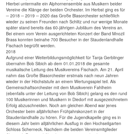
Hierbei untermalte ein Alphornensemble aus Musikern beider
Vereine die Klänge der beiden Orchester. Im Herbst ging es für
─ 2018 ─ 2019 ─ 2020 das Große Blasorchester schließlich
wieder zu seinen Freunden nach Schlitz und nur wenige Monate
später stand bereits das 60-jährigen Jubiläum des Vereins an.
Bei einem vom Verein ausgerichteten Konzert der Band Mnozil
Brass konnten beinahe 700 Besucher in der Staudenlandhalle
Fischach begrüßt werden.
2018
Aufgrund einer Weiterbildungsmöglichkeit für Tanja Gerblinger
übernahm Bob Sibich ab dem 01.01.2018 die gesamte
musikalische Leitung des Musikvereins Fischach. Am 21. April
nahm das Große Blasorchester erstmals nach neun Jahren
wieder in der Höchststufe an einem Wertungsspiel teil. Als
Gemeinschaftsorchester mit dem Musikverein Fahlheim
(ebenfalls unter der Leitung von Bob Sibich) gelang es den rund
100 Musikerinnen und Musikern in Diedorf mit ausgezeichnetem
Erfolg abzuschneiden. Noch am gleichen Abend war jenes
Orchester beim alljährlichen Frühjahrskonzert in der
Staudenlandhalle zu hören. Für die Jugendkapelle ging es in
diesem Jahr beim alljährlichen Ausflug in den Hochseilgarten
Schloss Scherneck. Nachdem die beiden Vereinsmitglieder