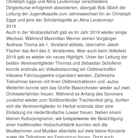
Christoph Egge und Alina Leutenmayr verschiedene
Dirigierkurse erfolgreich absolvierten, übergab Bob Sibich die
Leitung der Jugendkapelle zum Jahreswechsel hin an Christoph
Egge und jene der Schülerkapelle an Alina Leutenmayr.
2019
Auch in der Vorstandschaft gab es im Jahr 2019 wieder einige
Wechsel. Während Maximilian Werner seinen Vorgänger
Andreas Thoma als 1. Vorstand ablöste, übernahm Jakob
Fischer das Amt des 3. Vorstandes. Aber auch beim Volksfest
2019 gab es wieder ein neues Highlight. Unter der Leitung der
beiden Vereinsmitglieder Thomas und Sebastian Schollerer
konnte erstmals am Volksfestsonntag ein Oldtimertreffen
inklusive Fahrzeugweihe organisiert werden. Zahlreiche
Teilnehmer kamen mit ihren Oldtimertraktoren und -autos.
Weiterhin konnte sich das Große Blasorchester wieder auf zwei
Orchesterfahrten freuen. Während es Anfang des Sommers
zunächst wieder zum Schlitzerländer Trachtenfest ging, durften
sich die Vereinsmitglieder im Herbst erstmals über eine
Einladung ins niederländische Losser freuen. Neben einem
kleinen Kulturprogramm, wie beispielweise der Besichtigung
einer traditionellen Holzschuhfabrik konnten sich die
Musikerinnen und Musiker ebenfalls auf viele kleine Konzerte
sowie die Teilnahme am Festumzug freuen. Doch auch