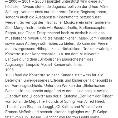
─ 2000 ─ 2001 ─ 2003 Finanziell unterstützt wird diese auf
höchstem Niveau stehende Jugendarbeit von der „Theo-Müller-
Stiftung“, von der nicht nur die Lehrer für die Registerproben,
sondern auch die Ausgaben für Instrumente bezuschusst
werden. So verfügt der Fischacher Musikverein unter anderem
über Mangelinstrumente wie Bassklarinette, Baritonsaxophon,
Fagott, und Oboe. Entsprechend hoch ist deshalb auch das
musikalische Niveau und die Möglichkeiten, Musik vom Feinsten
sowie auch Außergewöhnliches zu bieten. So kann der Verein
auf unvergessene Höhepunkte zurückblicken: Drei denkwürdige
Konzerte in der Kongresshalle, u.a. mit dem Musikverein
Langweid und dem „Sinfonischen Blasorchester“ des
Augsburger Leopold-Mozart-Konservatoriums.
1998
1998 fand die Konzertreise nach Kanada statt – ein für alle
Beteiligten unvergessenes Erlebnis und bisheriger Höhepunkt in
der Vereinsgeschichte. Unter den Werken der „Sinfonischen
Blasmusik“, die bereits aufgeführt wurden, sind beispielsweise
„Gandalf“ und „Hobbits“ aus der 1. Sinfonie „Der Herr der Ringe“
von Johan de Mej, „The Hounds of Spring“ von Alfred Reed,
„Titanic“ von Stephan Jaeggi, „Of Sailors and Whales“ von
Francis McBeth und beeindruckende Highlights wie „El Golpe
fatal“ von Dirk Brossé, „Jericho“ von Morton Gould sowie