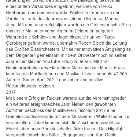
Neuerungen. So wurde zunächst die Besetzung des Amtes
eines dritten Vorstandes eingeführt, welches von Heiko
Rehberger übernommen wurde. Weiterhin trennte sich der
Verein im Laufe des Jahres von seinem Dirigenten Manuel
Jung. Mit dem neuen Schuljahr wurden die Orchester schließlich
das erste Mal unter verschiedenen Dirigenten aufgeteilt.
Während die Schüler- und Jugendkapelle nun von Tanja
Gerblinger geführt wurde, übernahm Robert Sibich die Leitung
des Großen Blasorchesters. Mit seiner innovativen Art gelang es
dem Dirigenten gemeinsam mit dem Orchester noch im selben
Jahr einen kleinen YouTube-Erfolg zu feiern. Mit ihrer
Neuinterpretation des Florentiner Marsches von Mnozil Brass
konnten die Musikerinnen und Musiker bisher mehr als 47.000
Aufrufe (Stand: April 2021) und zahlreiche positive
Rückmeldungen erzielen.
2017
Mit diesem Erfolg im Rücken wartete auf die Vereinsmitglieder
ein weiteres ereignisreiches Jahr. Neben den gewohnten
Auftritten beschloss der Musikverein Fischach 2017 eine
Gemeinschaftsserenade mit dem Musikverein Walkertshofen zu
veranstalten. Dabei konnten sich die Zuschauer sowohl auf
Einzel- aber auch Gemeinschaftsstücke freuen. Das Highlight
versprach jedoch das Stück „Begegnung“ von Kurt Gäble.