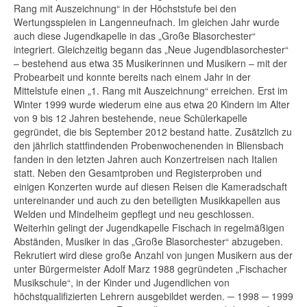
Rang mit Auszeichnung“ in der Höchststufe bei den
Wertungsspielen in Langenneufnach. Im gleichen Jahr wurde
auch diese Jugendkapelle in das „Große Blasorchester“
integriert. Gleichzeitig begann das „Neue Jugendblasorchester“
– bestehend aus etwa 35 Musikerinnen und Musikern – mit der
Probearbeit und konnte bereits nach einem Jahr in der
Mittelstufe einen „1. Rang mit Auszeichnung“ erreichen. Erst im
Winter 1999 wurde wiederum eine aus etwa 20 Kindern im Alter
von 9 bis 12 Jahren bestehende, neue Schülerkapelle
gegründet, die bis September 2012 bestand hatte. Zusätzlich zu
den jährlich stattfindenden Probenwochenenden in Bliensbach
fanden in den letzten Jahren auch Konzertreisen nach Italien
statt. Neben den Gesamtproben und Registerproben und
einigen Konzerten wurde auf diesen Reisen die Kameradschaft
untereinander und auch zu den beteiligten Musikkapellen aus
Welden und Mindelheim gepflegt und neu geschlossen.
Weiterhin gelingt der Jugendkapelle Fischach in regelmäßigen
Abständen, Musiker in das „Große Blasorchester“ abzugeben.
Rekrutiert wird diese große Anzahl von jungen Musikern aus der
unter Bürgermeister Adolf Marz 1988 gegründeten „Fischacher
Musikschule“, in der Kinder und Jugendlichen von
höchstqualifizierten Lehrern ausgebildet werden. ─ 1998 ─ 1999