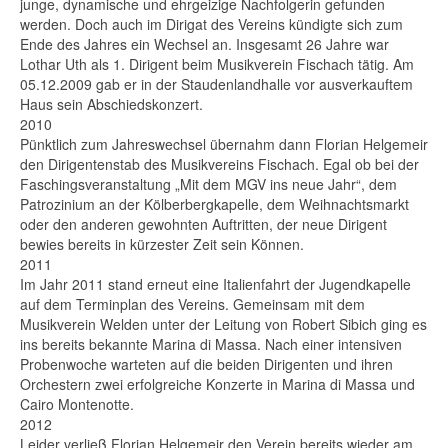
junge, dynamische und ehrgeizige Nachfolgerin gefunden
werden. Doch auch im Dirigat des Vereins kündigte sich zum
Ende des Jahres ein Wechsel an. Insgesamt 26 Jahre war
Lothar Uth als 1. Dirigent beim Musikverein Fischach tätig. Am
05.12.2009 gab er in der Staudenlandhalle vor ausverkauftem
Haus sein Abschiedskonzert.
2010
Pünktlich zum Jahreswechsel übernahm dann Florian Helgemeir
den Dirigentenstab des Musikvereins Fischach. Egal ob bei der
Faschingsveranstaltung „Mit dem MGV ins neue Jahr“, dem
Patrozinium an der Kölberbergkapelle, dem Weihnachtsmarkt
oder den anderen gewohnten Auftritten, der neue Dirigent
bewies bereits in kürzester Zeit sein Können.
2011
Im Jahr 2011 stand erneut eine Italienfahrt der Jugendkapelle
auf dem Terminplan des Vereins. Gemeinsam mit dem
Musikverein Welden unter der Leitung von Robert Sibich ging es
ins bereits bekannte Marina di Massa. Nach einer intensiven
Probenwoche warteten auf die beiden Dirigenten und ihren
Orchestern zwei erfolgreiche Konzerte in Marina di Massa und
Cairo Montenotte.
2012
Leider verließ Florian Helgemeir den Verein bereits wieder am