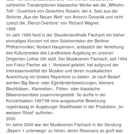
zahlreiche Transkriptionen klassischer Werke wie die „Wilhelm-
Tell“- Ouvertüre von Gioachino Rossini, der 4. Satz aus der
Sinfonie „Aus der Neuen Welt“ von Antonín Dvoarák und nicht
zuletzt die „Rienzi-Overtüre“ von Richard Wagner.
1999
Im Jahr 1999 fand in der Staudenlandhalle Fischach ein bisher
einmaliges Konzert mit dem Solohornisten der Berliner
Philharmoniker, Norbert Hauptmann, anlässlich der Verleihung
des Kulturpreises des Landkreises Augsburg an unseren
Dirigenten Lothar Uth statt. Der Musikverein Fischach, seit 1994
von Franz Fischer als 1. Vorstand geleitet, hat aufgrund der
Interessensvielfalt der Musiker und deren musikalischen
Ausrichtung ein breites Repertoire zu bieten. Je nach Bedarf
werden Big-Band- oder Egerländerbesetzungen, kleinere
Blechbläser-, Klarinetten-, Flöten- oder klassische
Bläserensembles zusammengestellt. So durfte in der
Konzertsaison 1997/98 eine ausgesuchte Besetzung
regelmässig im Augsburger Stadttheater in der Produktion „Im
weissen Rössl“ auftreten.
2000
Im Jahre 2000 war der Musikverein Fischach in der Sendung
„Bayern 1 unterwegs“ zu hören, deren Resonanz so groß war,