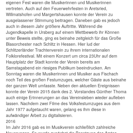
eigenen Fest waren die Musikerinnen und Musikerinnen
vertreten. Auch auf den Feuerwehrfesten in Aretsried,
Willmatshofen und Margertshausen konnte der Verein zu
ausgelassener Stimmung beitragen. Daneben gab es jedoch
auch in diesem Jahr größere Auftritte. Während die
Jugendkapelle in Ursberg auf einem Wettbewerb ihr Können
unter Beweis stellte, ging es beinahe zeitgleich für das Große
Blasorchester nach Schlitz in Hessen. Hier lud der
Schlitzerländer Trachtenverein zu ihrem internationalen
Folklorefestival. Mit einem Konzert um circa 23Uhr auf dem
Hauptplatz der Stadt konnte der Verein bereits am
Samstagabend ein riesiges Publikum beeindrucken. Am
Sonntag waren die Musikerinnen und Musiker aus Fischach
noch Teil des großen Festumzuges, welcher Gäste aus beinahe
der ganzen Welt umfasste. Neben den aktuellen Ereignissen
konnte der Verein 2015 dank des 2. Vorstandes Günther Thoma
auch einige Erinnerungen an das Vereinsleben wieder aufleben
lassen. Nachdem zwei Filme des Volksfestumzuges aus dem
Jahr 1977 aufgetaucht waren, gelang es ihm diese in
aufwändiger Arbeit zu digitalisieren.
2016
Im Jahr 2016 gab es im Musikverein schließlich zahlreiche