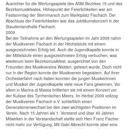
Ausrichter für die Wertungsspiele des ASM-Bezirkes 15 und des
Bezirksmusikfestes. Höhepunkt der Feierlichkeiten war am
Festsonntag der Sternmarsch zum Marktplatz Fischach. Der
Abschluss der Feierlichkeiten war das Jubiläumskonzert in der
Staudenlandhalle Fischach.
2009
Bei der Teilnahme an den Wertungsspielen im Jahr 2009 nahm
der Musikverein Fischach in der Höchststufe mit einem
ausgezeichneten Erfolg teil. Auch die Jugendkapelle konnte in
der Mittelstufe einen ausgezeichneten Erfolg verbuchen, was
wiederum beim Bezirksmusikfest, ausgerichtet von den
Freunden des Musikvereins Welden, gefeiert wurde. Doch nicht
nur in der Region konnte der Musikverein begeistern. Auf ihrer
Orchesterfahrt nach Italien konnten die jungen Musikerinnen
und Musiker der Jugendkapelle viele neue Fans gewinnen. Vor
allem in Marina di Massa brillierten sie mit einem Konzert vor
der Kulisse des Tyrrhenischen Meers. Im Herbst 2009 vollzog
der Musikverein Fischach e.V. schließlich einen
Generationenwechsel bei den zwei wichtigsten Positionen im
Verein. Nach 15 Jahren als 1. Vorstand und über 40 Jahren
Mitwirken in der Vorstandschaft stellte sich Herr Franz Fischer
nicht mehr zur Verfügung. Mit Gabi Albrecht konnte aber eine