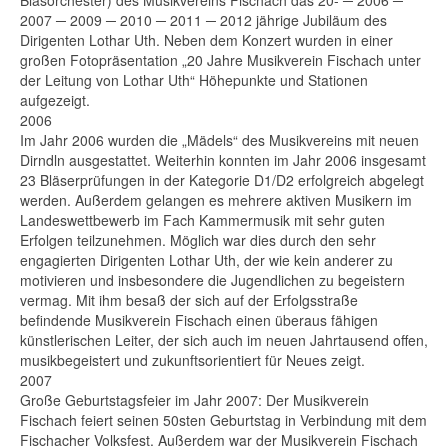
Blasorchester) des Musikvereins Fischach das 20- ─ 2006 ─
2007 ─ 2009 ─ 2010 ─ 2011 ─ 2012 jährige Jubiläum des
Dirigenten Lothar Uth. Neben dem Konzert wurden in einer
großen Fotopräsentation „20 Jahre Musikverein Fischach unter
der Leitung von Lothar Uth“ Höhepunkte und Stationen
aufgezeigt.
2006
Im Jahr 2006 wurden die „Mädels“ des Musikvereins mit neuen
Dirndln ausgestattet. Weiterhin konnten im Jahr 2006 insgesamt
23 Bläserprüfungen in der Kategorie D1/D2 erfolgreich abgelegt
werden. Außerdem gelangen es mehrere aktiven Musikern im
Landeswettbewerb im Fach Kammermusik mit sehr guten
Erfolgen teilzunehmen. Möglich war dies durch den sehr
engagierten Dirigenten Lothar Uth, der wie kein anderer zu
motivieren und insbesondere die Jugendlichen zu begeistern
vermag. Mit ihm besaß der sich auf der Erfolgsstraße
befindende Musikverein Fischach einen überaus fähigen
künstlerischen Leiter, der sich auch im neuen Jahrtausend offen,
musikbegeistert und zukunftsorientiert für Neues zeigt.
2007
Große Geburtstagsfeier im Jahr 2007: Der Musikverein
Fischach feiert seinen 50sten Geburtstag in Verbindung mit dem
Fischacher Volksfest. Außerdem war der Musikverein Fischach